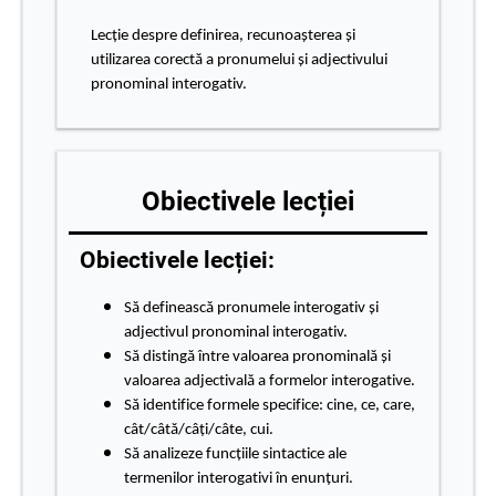
Lecție despre definirea, recunoașterea și
utilizarea corectă a pronumelui și adjectivului
pronominal interogativ.
Obiectivele lecției
Obiectivele lecției:
Să definească pronumele interogativ și
adjectivul pronominal interogativ.
Să distingă între valoarea pronominală și
valoarea adjectivală a formelor interogative.
Să identifice formele specifice: cine, ce, care,
cât/câtă/câți/câte, cui.
Să analizeze funcțiile sintactice ale
termenilor interogativi în enunțuri.