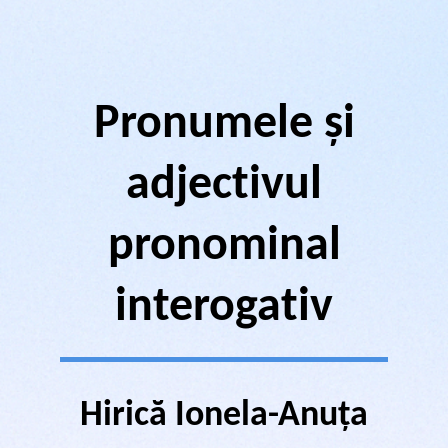
Pronumele și
adjectivul
pronominal
interogativ
Hirică Ionela-Anuța