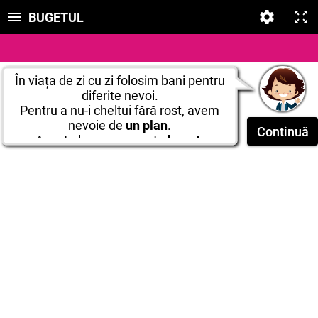
BUGETUL
În viața de zi cu zi folosim bani pentru
diferite nevoi.
Pentru a nu-i cheltui fără rost, avem
nevoie de
un plan
.
Continuă
Acest plan se numește
buget
.