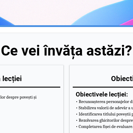
Ce vei învăța astăzi?
lecției
Obiecti
Obiectivele lecției:
lor despre povești și
• Recunoașterea personajelor di
• Stabilirea valorii de adevăr a
• Identificarea titlului poveștii
• Rezolvarea ghicitorilor despr
• Completarea fișei de evaluare