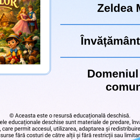
Zeldea 
Î
nvățământ
Domeniul
comun
© Aceasta este o resursă educațională deschisă.
le educaționale deschise sunt materiale de predare, învă
 care permit accesul, utilizarea, adaptarea și redistribui
surse fără costuri de către alții și fără restricții sau limita