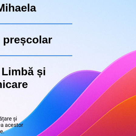
Mihaela
 preșcolar
 Limbă și
icare
țare și
rea acestor
re.