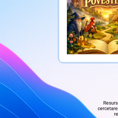
Resurse
cercetare,
re