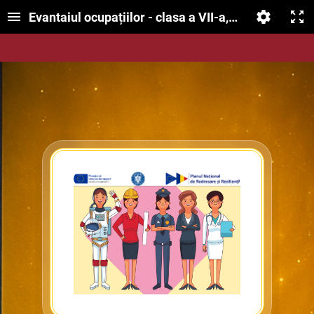
Evantaiul ocupațiilor - clasa a VII-a, consiliere și