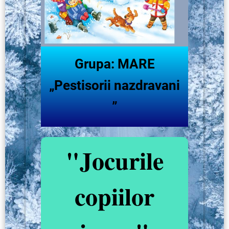
Grupa: MARE
„Pestisorii nazdravani
”
"Jocurile
copiilor