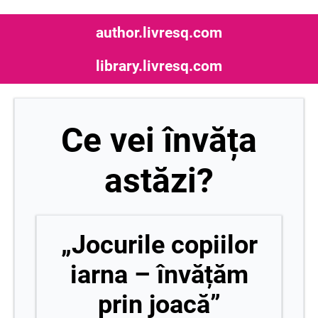
author.livresq.com
library.livresq.com
Ce vei învăța
astăzi?
„Jocurile copiilor
iarna – învățăm
prin joacă”