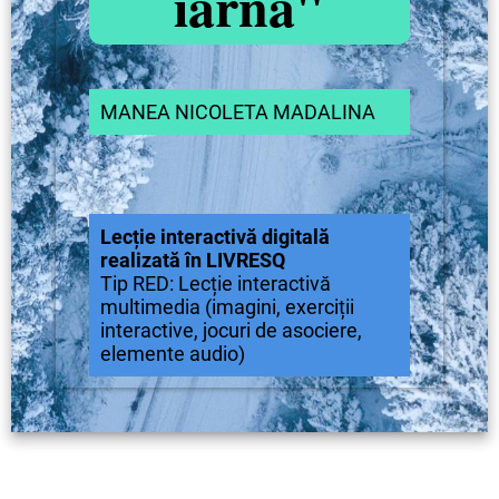
iarna
"
MANEA NICOLETA MADALINA
Lecție interactivă digitală
realizată în LIVRESQ
Tip RED: Lecție interactivă
multimedia (imagini, exerciții
interactive, jocuri de asociere,
elemente audio)