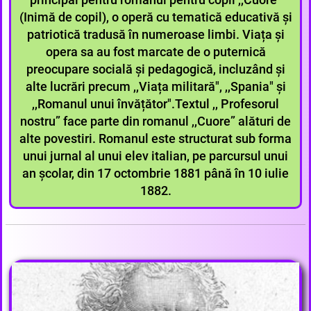
(Inimă de copil), o operă cu tematică educativă și
patriotică tradusă în numeroase limbi. Viața și
opera sa au fost marcate de o puternică
preocupare socială și pedagogică, incluzând și
alte lucrări precum ,,Viața militară", ,,Spania" și
,,Romanul unui învățător".Textul ,, Profesorul
nostru” face parte din romanul ,,Cuore” alături de
alte povestiri. Romanul este structurat sub forma
unui jurnal al unui elev italian, pe parcursul unui
an școlar, din 17 octombrie 1881 până în 10 iulie
1882.