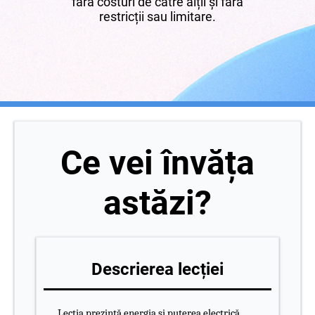
fără costuri de către alții și fără
restricții sau limitare.
Ce vei învăța
astăzi?
Descrierea lecției
Lecția prezintă energia și puterea electrică,