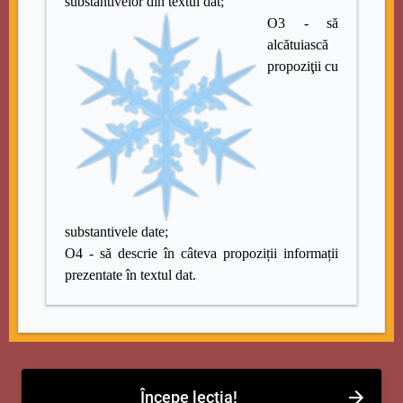
substantivelor din textul dat;
O3 - să
alcătuiască
propoziţii cu
substantivele date;
O4 - să descrie în câteva propoziții informații
prezentate în textul dat.
Începe lecția!