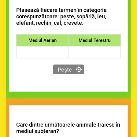
Plasează fiecare termen în categoria
corespunzătoare: pește, șopârlă, leu,
elefant, rechin, cal, crevete.
Mediul Aerian
Mediul Terestru
Pește
Care dintre următoarele animale trăiesc în
mediul subteran?