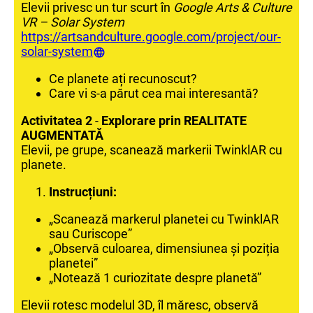
Elevii privesc un tur scurt în
Google Arts & Culture
VR – Solar System
https://artsandculture.google.com/project/our-
solar-system
Ce planete ați recunoscut?
Care vi s-a părut cea mai interesantă?
Activitatea 2
-
Explorare prin REALITATE
AUGMENTATĂ
Elevii, pe grupe, scanează markerii TwinklAR cu
planete.
Instrucțiuni:
„Scanează markerul planetei cu TwinklAR
sau Curiscope”
„Observă culoarea, dimensiunea și poziția
planetei”
„Notează 1 curiozitate despre planetă”
Elevii rotesc modelul 3D, îl măresc, observă