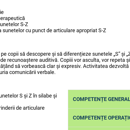
ie
terapeutică
unetelor S-Z
sunetelor cu punct de articulare apropriat S-Z
ă pe copii să descopere și să diferențieze sunetele „S” și „Z
ți de recunoaștere auditivă. Copiii vor asculta, vor repeta 
ățând să vorbească clar și expresiv. Activitatea dezvoltă 
curia comunicării verbale.
unetelor S și Z în silabe și
COMPETENȚE GENERA
inderii de articulare
Diferențierea sunetelor S
COMPETENȚE OPERAȚI
silabe directe și inverse,
și Z, cuvinte paronime, p