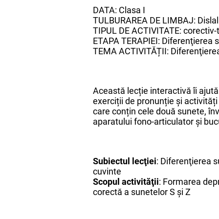
DATA: Clasa I
TULBURAREA DE LIMBAJ: Dislal
TIPUL DE ACTIVITATE: corectiv-
ETAPA TERAPIEI: Diferenţierea s
TEMA ACTIVITĂȚII: Diferenţierea 
Această lecție interactivă îi ajut
exerciții de pronunție și activită
care conțin cele două sunete, înv
aparatului fono-articulator și bu
Subiectul lecţiei
: Diferenţierea s
cuvinte
Scopul activităţii
: Formarea depr
corectă a sunetelor S și Z