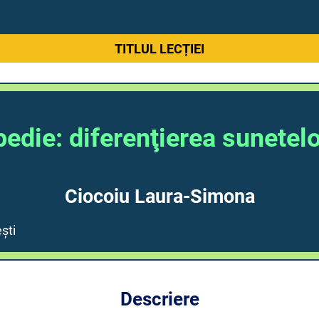
TITLUL LECȚIEI
edie: diferenţierea sunetelo
Ciocoiu Laura-Simona
ști
Descriere