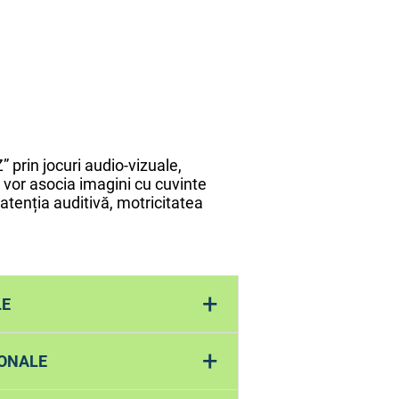
” prin jocuri audio-vizuale,
și vor asocia imagini cu cuvinte
atenția auditivă, motricitatea
+
LE
 și Z în emitere independentă în
+
ONALE
 cuvinte carte conțin sunetele S
ropoziții cu aceste cuvinte