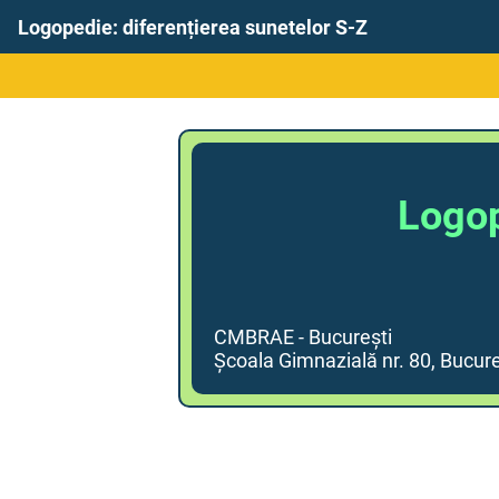
Logopedie: diferențierea sunetelor S-Z
Logop
CMBRAE - București
Școala Gimnazială nr. 80, Bucure