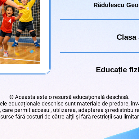
Rădulescu Geor
Clasa 
Educație fiz
© Aceasta este o resursă educațională deschisă.
le educaționale deschise sunt materiale de predare, învă
 care permit accesul, utilizarea, adaptarea și redistribui
surse fără costuri de către alții și fără restricții sau limita