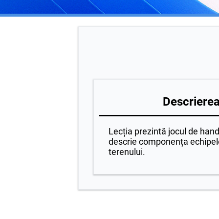
Descrierea 
Lecția prezintă jocul de handb
descrie componența echipelo
terenului.