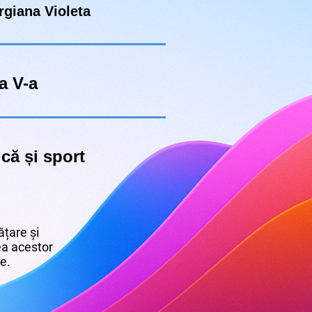
giana Violeta
a V-a
ică și sport
țare și
rea acestor
re.