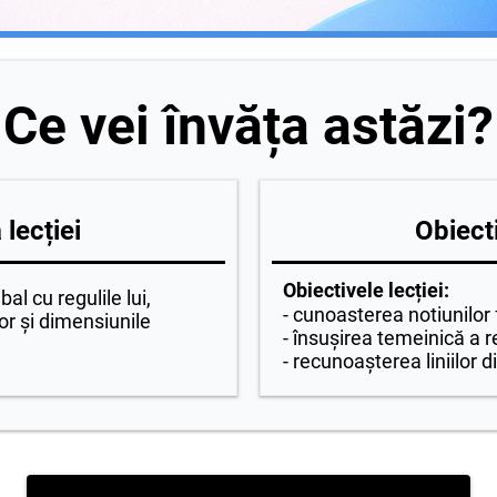
Ce vei învăța astăzi?
lecției
Obiecti
Obiectivele lecției:
al cu regulile lui,
-
cunoasterea notiunilor
r și dimensiunile
- însușirea temeinică a r
- recunoașterea liniilor d