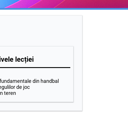
vele lecției
 fundamentale din handbal
egulilor de joc
in teren