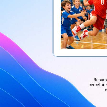
Resurse
cercetare,
re