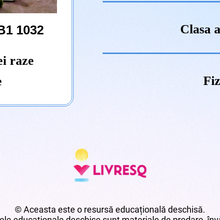
Clasa a
B1 1032
ei raze
Fiz
e
© Aceasta este o resursă educațională deschisă.
le educaționale deschise sunt materiale de predare, învă