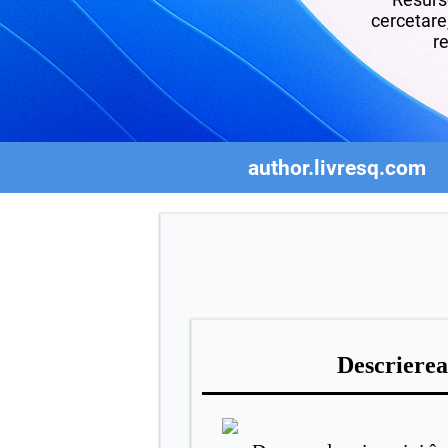
cercetare,
re
author.livresq.com
Descrierea 