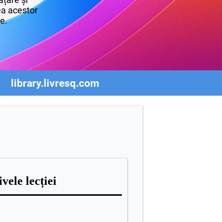
rea acestor
re.
library.livresq.com
vele lecției