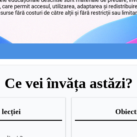
 care permit accesul, utilizarea, adaptarea și redistribui
surse fără costuri de către alții și fără restricții sau limita
Ce vei învăța astăzi?
lecției
Obiecti