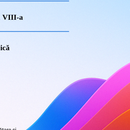
 VIII-a
ică
țare și