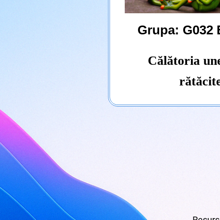
Grupa: G032 
Călătoria un
rătăcit
Resurse