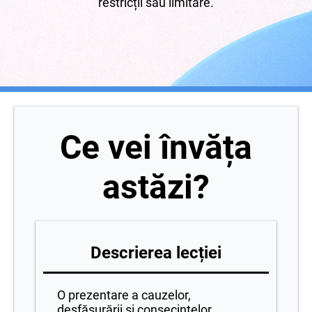
restricții sau limitare.
Ce vei învăța
astăzi?
Descrierea lecției
O prezentare a cauzelor,
desfășurării și consecințelor