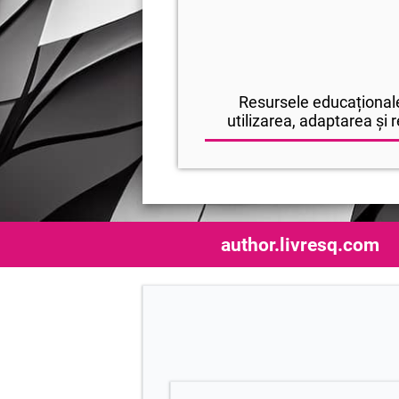
Resursele educaționale
utilizarea, adaptarea și r
author.livresq.com