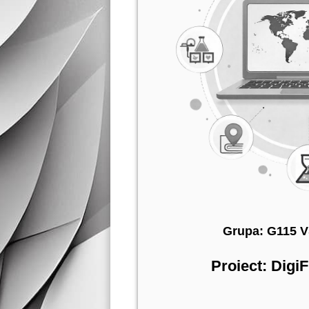
Grupa: G115 V
Proiect: Dig