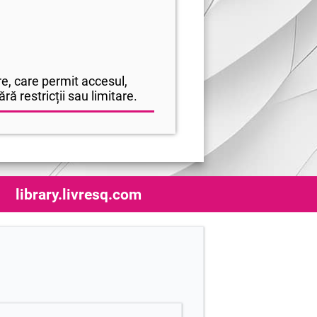
e, care permit accesul,
ră restricții sau limitare.
library.livresq.com