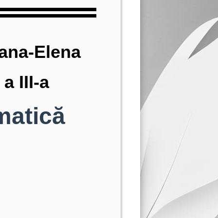
iana-Elena
a III-a
matică