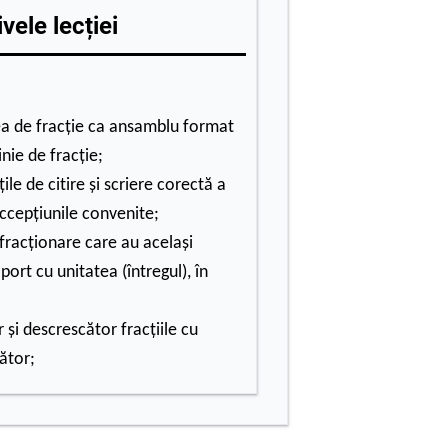
vele lecției
ea de fracţie ca ansamblu format
nie de fracţie;
ile de citire şi scriere corectă a
ccepţiunile convenite;
racţionare care au acelaşi
ort cu unitatea (întregul), în
şi descrescător fracţiile cu
ător;