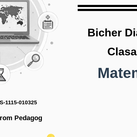
Bicher D
Clasa 
Mate
S-1115-010325
iFrom Pedagog