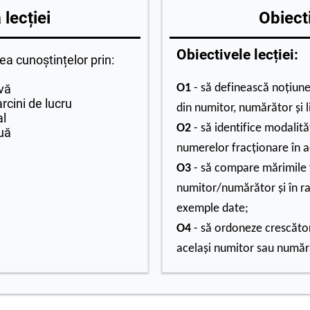
lecției
Obiecti
Obiectivele lecției:
ea cunoștințelor prin:
ivă
O1
- să definească noţiun
arcini de lucru
din numitor, numărător şi li
al
O2
- să identifice modalităţ
uă
numerelor fracţionare în a
O3
- să compare mărimile f
numitor/numărător şi în rap
exemple date;
O4
- să ordoneze crescător 
acelaşi numitor sau număr