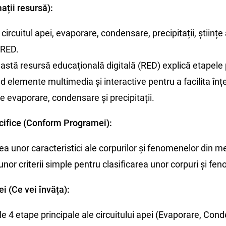
ații resursă):
circuitul apei, evaporare, condensare, precipitații, științe 
 RED.
stă resursă educațională digitală (RED) explică etapele 
nd elemente multimedia și interactive pentru a facilita în
 evaporare, condensare și precipitații.
ifice (Conform Programei):
ea unor caracteristici ale corpurilor și fenomenelor din m
unor criterii simple pentru clasificarea unor corpuri și fe
ei (Ce vei învăța):
ele 4 etape principale ale circuitului apei (Evaporare, Conde