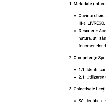
1. Metadate (Inform
Cuvinte cheie:
III-a, LIVRESQ,
Descriere:
Acea
natură, utilizâ
fenomenelor de
2. Competențe Spec
1.1.
Identificar
2.1.
Utilizarea 
3. Obiectivele Lecți
Să identifici c