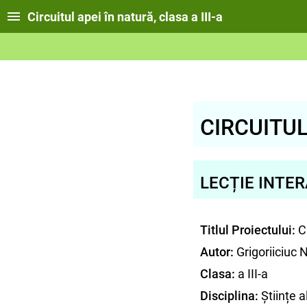
Circuitul apei în natură, clasa a III-a
CIRCUITUL
LECȚIE INTER
Titlul Proiectului:
Ci
Autor:
Grigoriiciuc 
Clasa:
a III-a
Disciplina:
Științe a