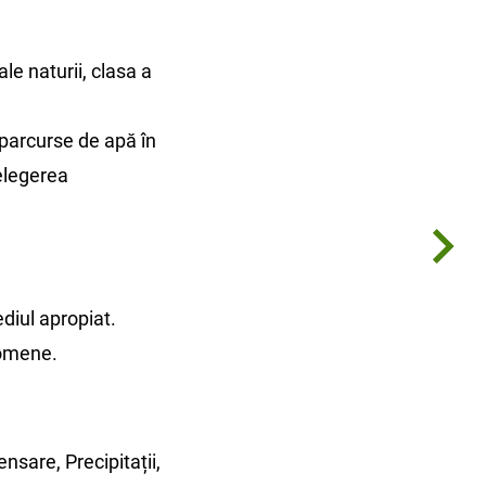
ale naturii, clasa a
parcurse de apă în
țelegerea
ediul apropiat.
nomene.
nsare, Precipitații,