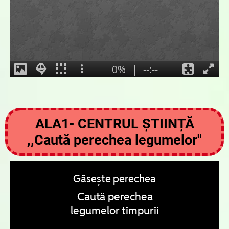
ALA1- CENTRUL ȘTIINȚĂ
,,Caută perechea legumelor"