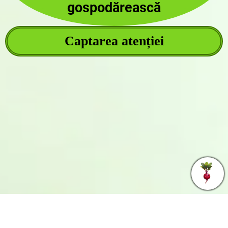
gospodărească
Captarea atenției