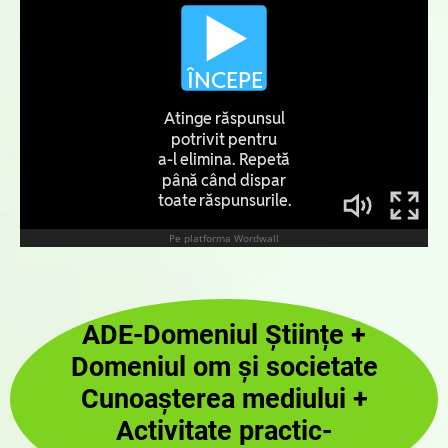
ADE-Domeniul Științe +
Domeniul om și societate
Cunoașterea mediului +
Activitate practic-