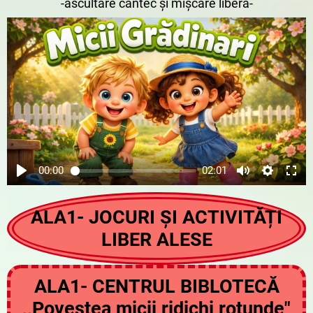
-ascultare cântec și mișcare liberă-
00:00
02:01
ALA1- JOCURI ȘI ACTIVITĂȚI
LIBER ALESE
ALA1- CENTRUL BIBLOTECĂ
,,Povestea micii ridichi rotunde"