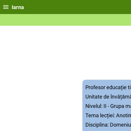
Iarna
Profesor educație 
Unitate de învățămâ
Nivelul: II - Grupa 
Tema lecției: Anoti
Disciplina: Domeniul