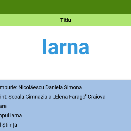
Titlu
Iarna
timpurie: Nicolăescu Daniela Simona
nt: Școala Gimnazială ,,Elena Farago'' Craiova
mare
mpul iarna
 Știință