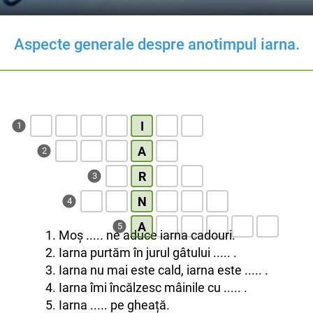
Aspecte generale despre anotimpul iarna.
I
1
A
2
R
3
N
4
A
5
1. Moș ..... ne aduce iarna cadouri.
2. Iarna purtăm în jurul gâtului ..... .
3. Iarna nu mai este cald, iarna este ..... .
4. Iarna îmi încălzesc mâinile cu ..... .
5. Iarna ..... pe gheață.