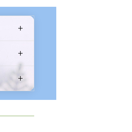
+
+
+