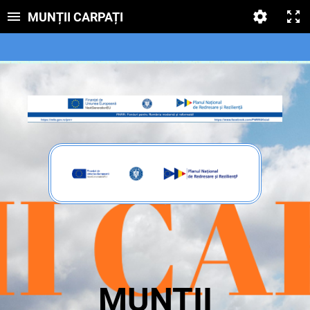
MUNȚII CARPAȚI
MUNȚII