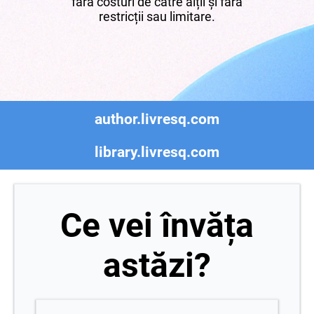
fără costuri de către alții și fără
restricții sau limitare.
author.livresq.com
library.livresq.com
Ce vei învăța
astăzi?