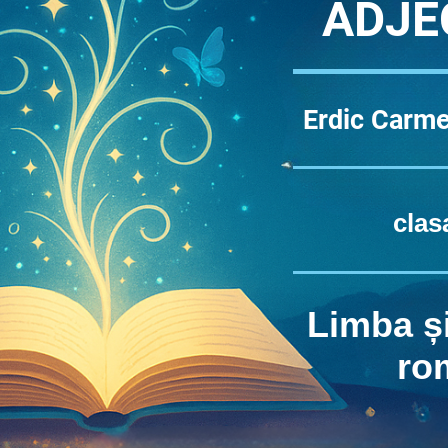
ADJE
Erdic Carme
clas
Limba și
ro