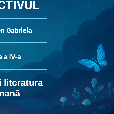
CTIVUL
n Gabriela
a a IV-a
 literatura
mană