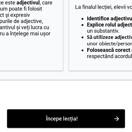
 ce este
adjectivul
, care
La finalul lecției, elevii v
 cum poate fi folosit
ct și expresiv
Identifice adjectivu
purile de adjective,
Explice rolul adject
ntivul și veți lucra cu
un substantiv.
ru a înțelege mai ușor
Să utilizeze adjecti
unor obiecte/person
Folosească corect 
respectând acordul
Începe lecția!