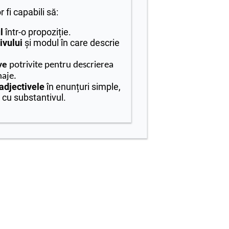
or fi capabili să:
l
într-o propoziție.
ivului
și modul în care descrie
ve
potrivite pentru descrierea
aje.
adjectivele
în enunțuri simple,
 cu substantivul.