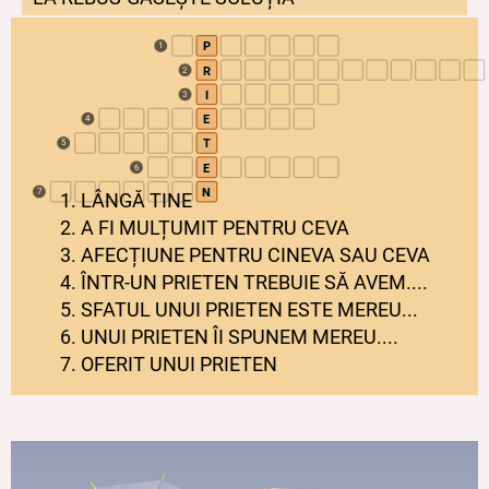
P
1
R
2
I
3
E
4
T
5
E
6
N
7
1. LÂNGĂ TINE
2. A FI MULȚUMIT PENTRU CEVA
3. AFECȚIUNE PENTRU CINEVA SAU CEVA
4. ÎNTR-UN PRIETEN TREBUIE SĂ AVEM....
5. SFATUL UNUI PRIETEN ESTE MEREU...
6. UNUI PRIETEN ÎI SPUNEM MEREU....
7. OFERIT UNUI PRIETEN