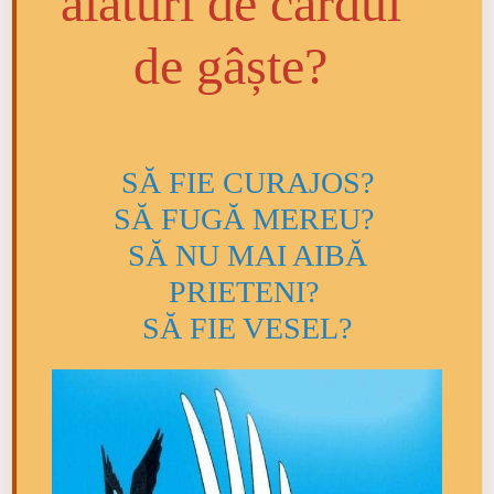
alături de cârdul
de gâște?
SĂ FIE CURAJOS?
SĂ FUGĂ MEREU?
SĂ NU MAI AIBĂ
PRIETENI?
SĂ FIE VESEL?