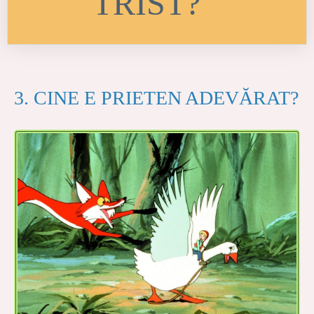
TRIST?
TE CONSOLEAAZĂ.
3. CINE E PRIETEN ADEVĂRAT?
TE AJUTĂ.
TE ASCULTĂ.
TE ÎNCURAJEAZĂ.
TE ÎNVESELEȘTE.