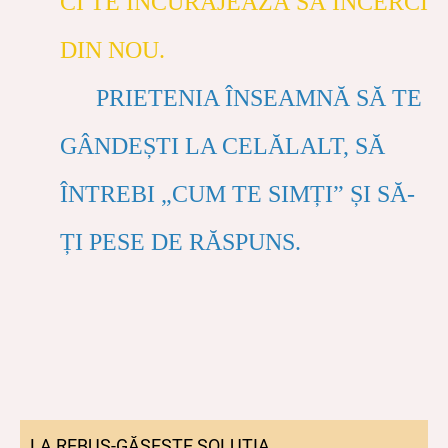
CI TE ÎNCURAJEAZĂ SĂ ÎNCERCI
DIN NOU.
PRIETENIA ÎNSEAMNĂ SĂ TE
GÂNDEȘTI LA CELĂLALT, SĂ
ÎNTREBI „CUM TE SIMȚI” ȘI SĂ-
ȚI PESE DE RĂSPUNS.
LA REBUS-GĂSEȘTE SOLUȚIA