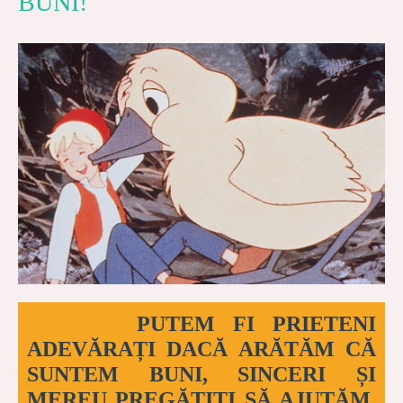
BUNI!
Cine este mic, dar
➔
Cine încearcă să scape de
mare prieten?
gâscan?
➔
Cine vorbește blând și
civilizat, dar privirea,
gesturile și intonația
trădează intențiile rele?
PUTEM FI PRIETENI
ADEVĂRAȚI DACĂ ARĂTĂM CĂ
SUNTEM BUNI, SINCERI ȘI
MEREU PREGĂTIȚI SĂ AJUTĂM.