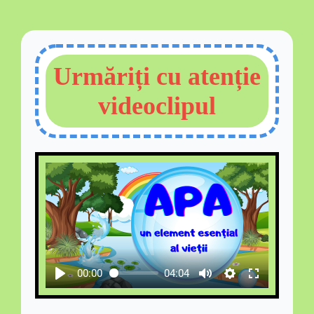
Urmăriți cu atenție
videoclipul
00:00
04:04