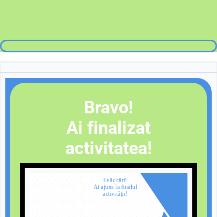
Bravo!
Ai finalizat
activitatea!
Felicitări!
Ai ajuns la finalul
activității!