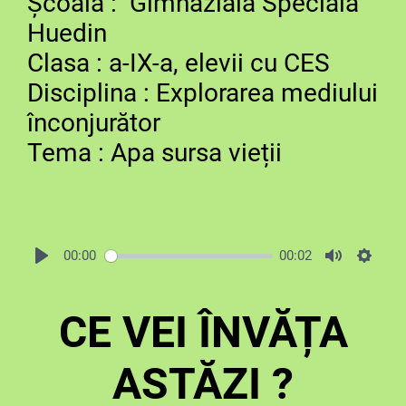
Școala : Gimnazială Specială
Huedin
Clasa : a-IX-a, elevii cu CES
Disciplina : Explorarea mediului
înconjurător
Tema : Apa sursa vieții
00:00
00:02
CE VEI ÎNVĂȚA
ASTĂZI ?