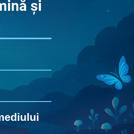
mină și
mediului