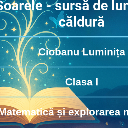
Soarele - sursă de lu
căldură
Ciobanu Luminița
Clasa I
Matematică și explorarea 