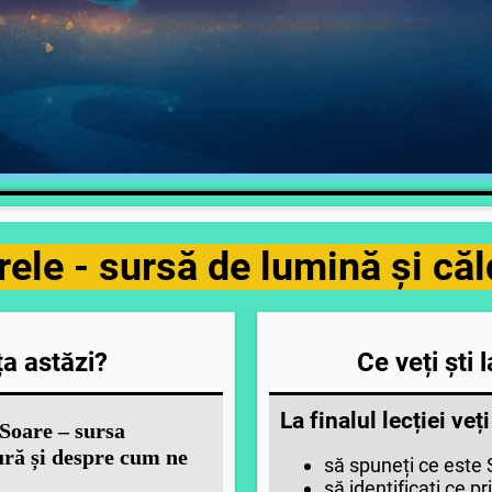
ele - sursă de lumină și că
a astăzi?
Ce veți ști l
La finalul lecției veți
Soare – sursa
ură și despre cum ne
să spuneți ce este 
să identificați ce p