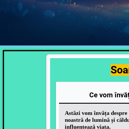
Soar
Ce vom învăț
Astăzi vom învăța despre 
noastră de lumină și căld
influențează viața.