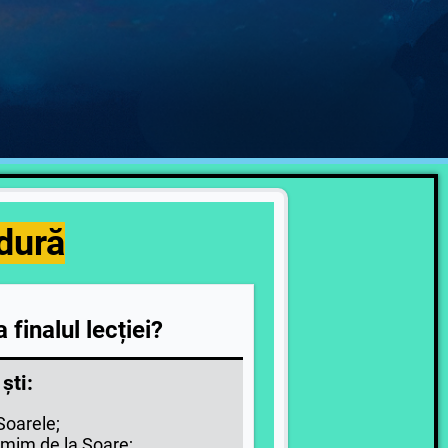
ldură
a finalul lecției?
 ști:
Soarele;
rimim de la Soare;