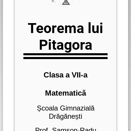
Teorema lui
Pitagora
Clasa a VII-a
Matematică
Școala Gimnazială
Drăgănești
Prof. Samson-Radu