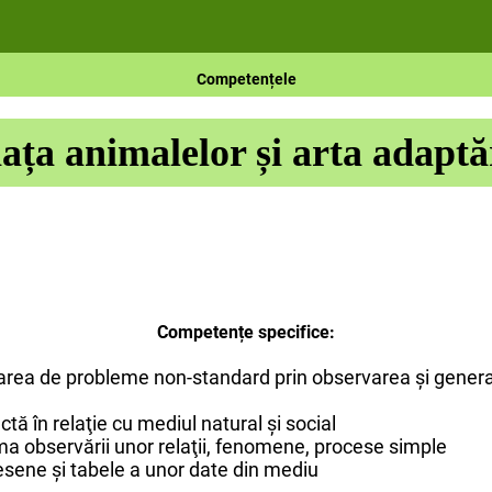
Competențele
ața animalelor și arta adaptă
Competențe specifice
:
lvarea de probleme non-standard prin observarea şi genera
tă în relaţie cu mediul natural şi social
ma observării unor relaţii, fenomene, procese simple
 desene şi tabele a unor date din mediu