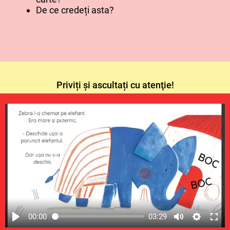
De ce credeți asta?
Priviți şi ascultați cu atenţie!
00:00
03:29