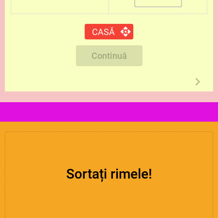
CASĂ
Continuă
Sortați rimele!