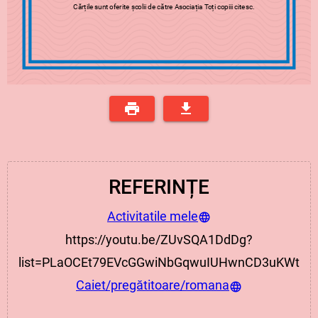
Cărțile sunt oferite școlii de către Asociația Toți copiii citesc.
REFERINȚE
Activitatile mele
https://youtu.be/ZUvSQA1DdDg?
list=PLaOCEt79EVcGGwiNbGqwuIUHwnCD3uKWt
Caiet/pregătitoare/romana