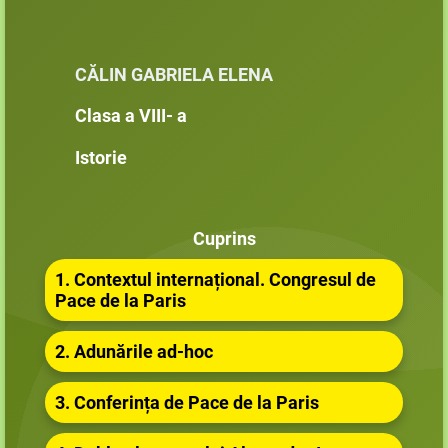
CĂLIN GABRIELA ELENA
Clasa a VIII- a
Istorie
Cuprins
1. Contextul internațional. Congresul de
Pace de la Paris
2. Adunările ad-hoc
3. Conferința de Pace de la Paris