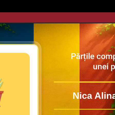
Părțile com
unei 
Nica Ali