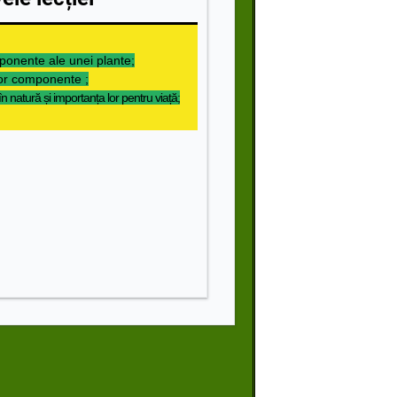
ponente ale unei plante;
ilor componente ;
în natură și importanța lor pentru viață;