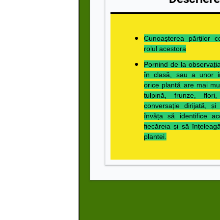
Cunoașterea părților c
rolul acestora
Pornind de la observația
în clasă, sau a unor i
orice plantă are mai mul
tulpină, frunze, flor
conversație dirijată, și 
învăța să identifice ac
fiecăreia și să înțeleag
plantei.