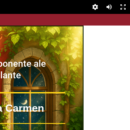
ponente ale
plante
na Carmen