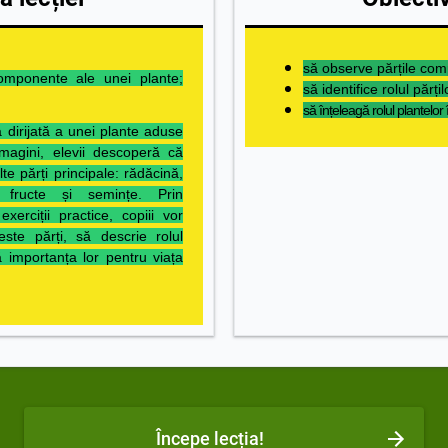
să observe părțile com
omponente ale unei plante;
să identifice rolul părț
să înțeleagă rolul plantelor 
 dirijată a unei plante aduse
magini, elevii descoperă că
te părți principale: rădăcină,
i, fructe și semințe. Prin
exerciții practice, copiii vor
este părți, să descrie rolul
ă importanța lor pentru viața
Începe lecția!