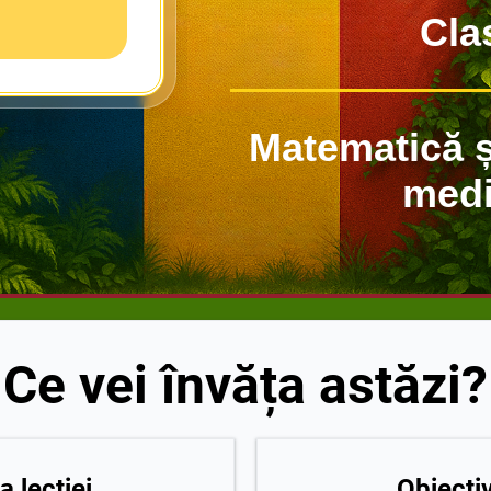
Cla
Matematică ș
medi
Ce vei învăța astăzi?
a lecției
Obiectiv