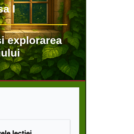
sa I
i explorarea
ului
ele lecției