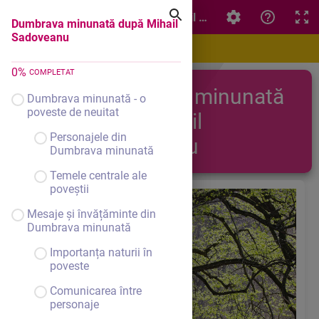
Dumbrava minunată după Mihail Sadoveanu
Dumbrava minunată după Mihail
Sadoveanu
0
%
COMPLETAT
Dumbrava minunată
Dumbrava minunată - o
poveste de neuitat
după Mihail
Personajele din
Sadoveanu
Dumbrava minunată
Temele centrale ale
poveștii
Mesaje și învățăminte din
Dumbrava minunată
Importanța naturii în
poveste
Comunicarea între
personaje