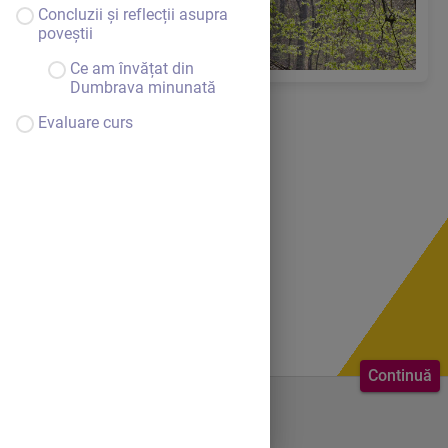
Concluzii și reflecții asupra
poveștii
Ce am învățat din
Dumbrava minunată
Evaluare curs
Continuă
Bine ai venit.