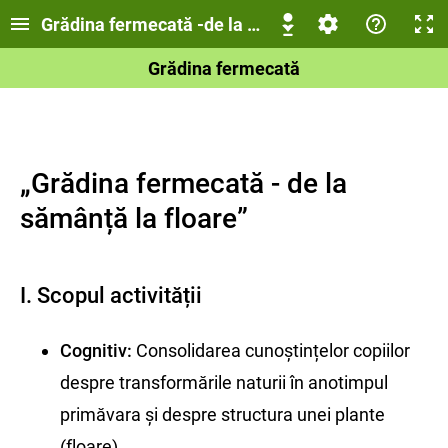
Grădina fermecată -de la sămânță la floare
Grădina fermecată
„Grădina fermecată - de la
sămânță la floare”
I. Scopul activității
Cognitiv:
Consolidarea cunoștințelor copiilor
despre transformările naturii în anotimpul
primăvara și despre structura unei plante
(floare).