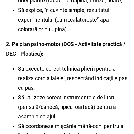
unei plante
(rădăcină, tulpină, frunze, floare).
Să explice, în cuvinte simple, rezultatul
experimentului (cum „călătorește” apa
colorată prin tulpină).
2. Pe plan psiho-motor (DOS - Activitate practică /
DEC - Plastică):
Să execute corect
tehnica plierii
pentru a
realiza corola lalelei, respectând indicațiile pas
cu pas.
Să utilizeze corect instrumentele de lucru
(pensulă/cariocă, lipici, foarfecă) pentru a
asambla colajul.
Să coordoneze mișcările mână-ochi pentru a