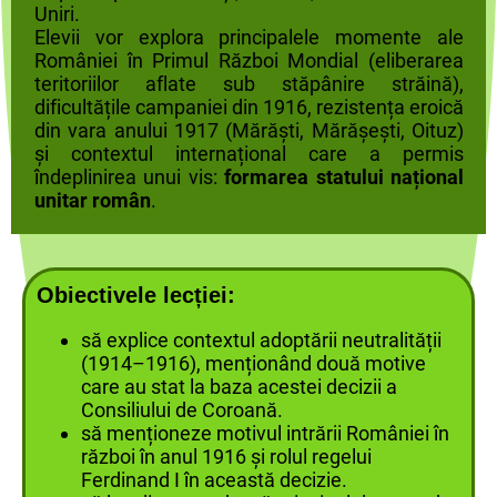
Uniri.
Elevii vor explora principalele momente ale
României în Primul Război Mondial (eliberarea
teritoriilor aflate sub stăpânire străină),
dificultățile campaniei din 1916, rezistența eroică
din vara anului 1917 (Mărăști, Mărășești, Oituz)
și contextul internațional care a permis
îndeplinirea unui vis:
formarea statului național
unitar român
.
Obiectivele lecției:
să explice contextul adoptării neutralității
(1914–1916), menționând două motive
care au stat la baza acestei decizii a
Consiliului de Coroană.
să menționeze motivul intrării României în
război în anul 1916 și rolul regelui
Ferdinand I în această decizie.