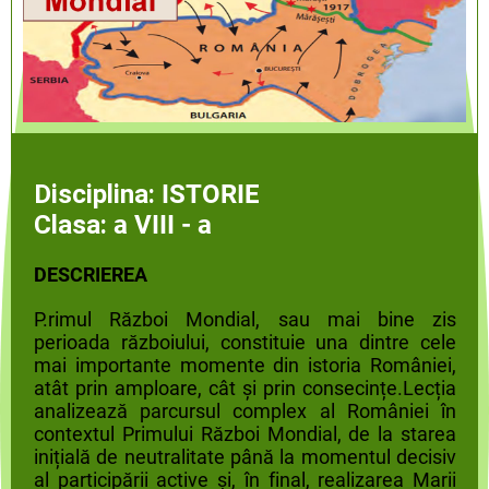
Disciplina:
ISTORIE
Clasa:
a VIII - a
DESCRIEREA
P.rimul Război Mondial, sau mai bine zis
perioada războiului, constituie una dintre cele
mai importante momente din istoria României,
atât prin amploare, cât și prin consecințe.
Lecția
analizează parcursul complex al României în
contextul Primului Război Mondial, de la starea
inițială de neutralitate până la momentul decisiv
al participării active și, în final, realizarea Marii