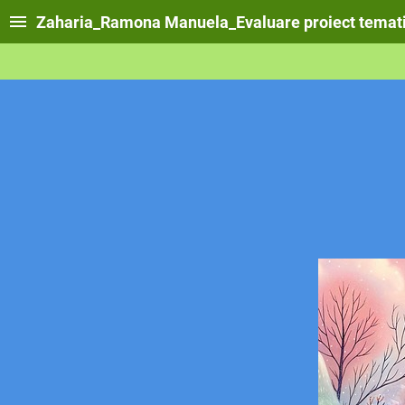
Zaharia_Ramona Manuela_Evaluare proiect temati