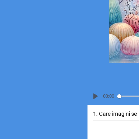
00:00
1. Care imagini se