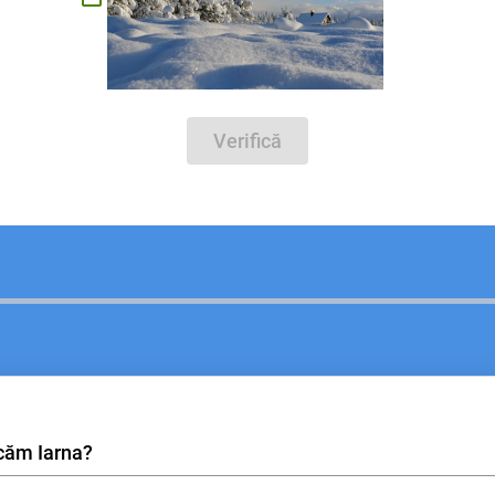
Verifică
căm Iarna?