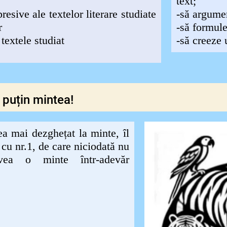
text;
esive ale textelor literare studiate
-să argume
r
-să formule
textele studiat
-să creeze 
 puțin mintea!
a mai dezghețat la minte, îl
cu nr.1, de care niciodată nu
ea o minte într-adevăr