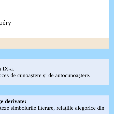
p
é
ry
a IX-a.
roces de cunoaștere și de autocunoaștere.
e derivate:
teze simbolurile literare, relațiile alegorice din