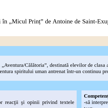
i în
„Micul Prinț” de Antoine de Saint-Exu
 „Aventura/Călătoria”, destinată elevilor de clasa 
entura spiritului uman antrenat într-un continuu p
Competenț
 reacţii şi opinii privind textele
-să interpre