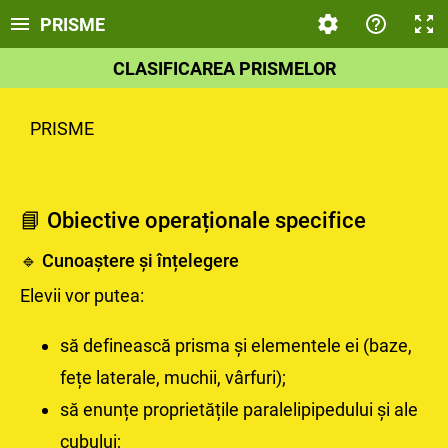
PRISME
CLASIFICAREA PRISMELOR
PRISME
📘
Obiective operaționale specifice
🔹 Cunoaștere și înțelegere
Elevii vor putea:
să definească prisma și elementele ei (baze,
fețe laterale, muchii, vârfuri);
să enunțe proprietățile paralelipipedului și ale
cubului;