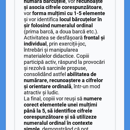
număra bărcuțele
, vor
recunoaște
și asocia cifrele corespunzătoare
,
vor
forma mulțimi cu 1-5 elemente
și vor identifica
locul bărcuțelor în
șir folosind numeralul ordinal
(prima barcă, a doua barcă etc.).
Activitatea se desfășoară
frontal și
individual
, prin exerciții-joc,
întrebări și manipularea
materialelor didactice. Copiii
participă activ, răspund la provocări
și rezolvă sarcinile propuse,
consolidând astfel
abilitatea de
numărare, recunoaștere a cifrelor
și orientare ordinală
, într-un mod
atractiv și ludic.
La final, copiii vor reuși să
numere
corect elementele unei mulțimi
până la 5, să identifice cifrele
corespunzătoare și să utilizeze
numeralul ordinal în contexte
simple
, demonstrând că pot