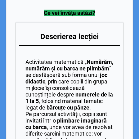
Ce vei învăța astăzi?
Descrierea lecției
Activitatea matematică „
Numărăm,
numărăm și cu barca ne plimbăm
”
se desfășoară sub forma unui
joc
didactic
, prin care copiii din grupa
mijlocie își consolidează
cunoștințele despre
numerele de la
1 la 5
, folosind material tematic
legat de
bărcuțe cu pânze
.
Pe parcursul activității, copiii sunt
invitați într-o
plimbare imaginară
cu barca
, unde vor avea de rezolvat
diferite sarcini matematice: vor