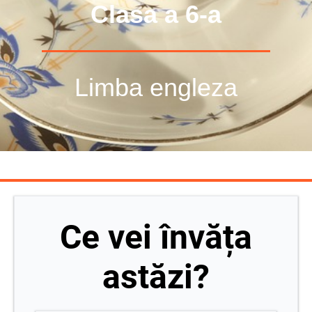
Clasa a 6-a
Limba engleza
Ce vei învăța
astăzi?