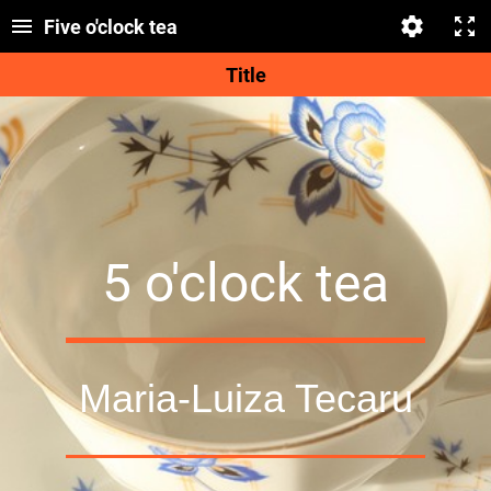
Five o'clock tea
Title
5 o'clock tea
Maria-Luiza Tecaru