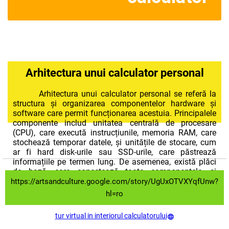
Arhitectura unui calculator personal
Arhitectura unui calculator personal se referă la
structura și organizarea componentelor hardware și
software care permit funcționarea acestuia. Principalele
componente includ unitatea centrală de procesare
(CPU), care execută instrucțiunile, memoria RAM, care
stochează temporar datele, și unitățile de stocare, cum
ar fi hard disk-urile sau SSD-urile, care păstrează
informațiile pe termen lung. De asemenea, există plăci
de bază, care conectează toate componentele, și
periferice, cum ar fi tastatura și monitorul, care
https://artsandculture.google.com/story/UgUxOTVXYqfUnw?
facilitează interacțiunea cu utilizatorul.
hl=ro
tur virtual in interiorul calculatorului