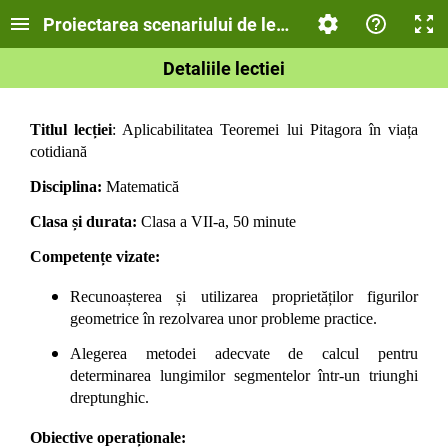
Proiectarea scenariului de lecție - IA
Detaliile lectiei
Titlul lecției
: Aplicabilitatea Teoremei lui Pitagora în viața
cotidiană
Disciplina:
Matematică
Clasa și durata:
Clasa a VII-a, 50 minute
Competențe vizate:
Recunoașterea și utilizarea proprietăților figurilor
geometrice în rezolvarea unor probleme practice.
Alegerea metodei adecvate de calcul pentru
determinarea lungimilor segmentelor într-un triunghi
dreptunghic.
Obiective operaționale: