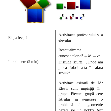
Activitatea profesorului și a
Etapa lecției
elevului
Reactualizarea
a
a
2
2
+
+
b
b
2
2
=
=
c
c
2
2
2
2
2
cunoștințelor:
+
=
.
a
b
c
Introducere
(5 min)
Discuție scurtă: „Unde am
putea folosi asta în afara
școlii?”
Activitate asistată de IA:
Elevii sunt împărțiți în
grupe. Fiecare grupă cere
IA-ului să genereze o
problemă de geometrie
bazată pe un hobby (ex: