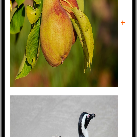
+
PARĂ