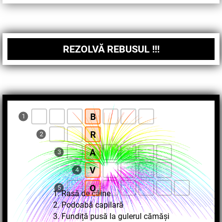
REZOLVĂ REBUSUL !!!
B
1
R
2
A
3
V
4
O
5
1. Rasă de câine
2. Podoabă capilară
3. Fundiță pusă la gulerul cămăși