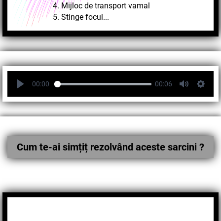
4. Mijloc de transport vamal
5. Stinge focul...
00:00
00:06
Cum te-ai simțiț rezolvând aceste sarcini ?