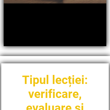
Tipul lecției:
verificare,
evaluare și