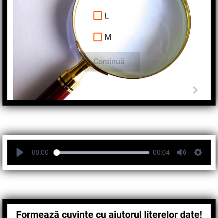
L
M
Continuă
00:00
00:04
Formează cuvinte cu ajutorul literelor date!