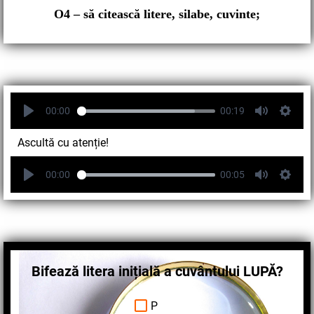
O4
– să citească litere, silabe, cuvinte;
00:00
00:19
Ascultă cu atenție!
00:00
00:05
Bifează litera inițială a cuvântului LUPĂ?
P