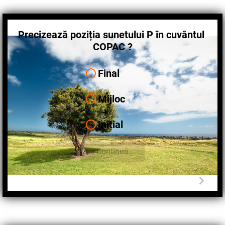
Precizează poziția sunetului P în cuvântul
COPAC ?
Final
Mijloc
Inițial
Continuă