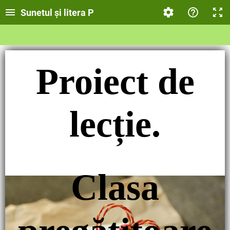
Sunetul și litera P
Proiect de
lecție.
Clasa