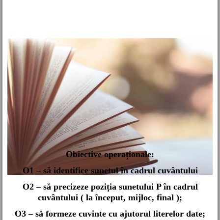
Obiective
operaționale:
O1
– să identifice sunetul în cadrul cuvântului
O2 – să precizeze poziția sunetului P în cadrul
cuvântului ( la început, mijloc, final );
O3 – să formeze cuvinte cu ajutorul literelor date;