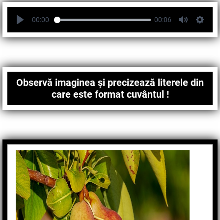
00:00
00:06
Observă imaginea și precizează literele din
care este format cuvântul !