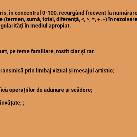
cris, în concentrul 0-100, recurgând frecvent la numărare
 (termen, sumă, total, diferenţă, <, >, =, +. -) în rezol
ularităţi în mediul apropiat.
t, pe teme familiare, rostit clar şi rar.
transmisă prin limbaj vizual şi mesajul artistic;
;
că operaţiilor de adunare şi scădere;
nvăţate; ;