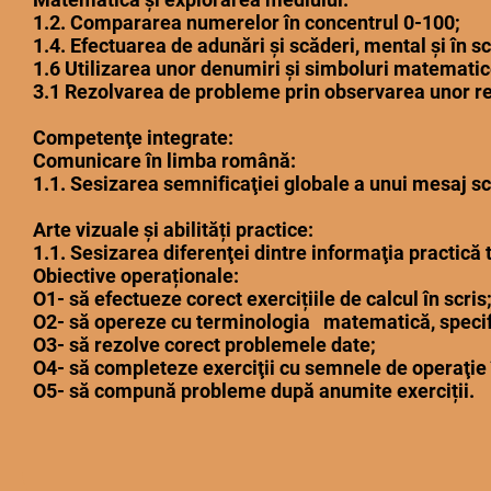
1.2. Compararea numerelor în concentrul 0-100;
1.4. Efectuarea de adunări şi scăderi, mental şi în s
1.6 Utilizarea unor denumiri şi simboluri matematice
3.1 Rezolvarea de probleme prin observarea unor reg
Competenţe integrate:
Comunicare în limba română:
1.1. Sesizarea semnificaţiei globale a unui mesaj scur
Arte vizuale și abilități practice:
1.1. Sesizarea diferenţei dintre informaţia practică 
Obiective operaționale:
O1- să efectueze corect exercițiile de calcul în scris
O2- să opereze cu terminologia matematică, specifi
O3- să rezolve corect problemele date;
O4- să completeze exerciţii cu semnele de operaţie î
O5- să compună probleme după anumite exerciții.