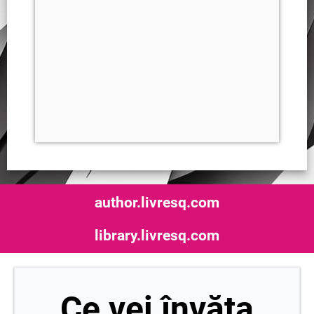
author.livresq.com
library.livresq.com
Ce vei învăța