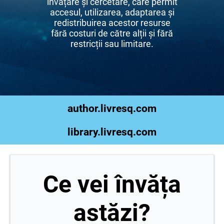
învățare și cercetare, care permit
accesul, utilizarea, adaptarea și
redistribuirea acestor resurse
fără costuri de către alții și fără
restricții sau limitare.
author.livresq.com
library.livresq.com
Ce vei învăța
astăzi?