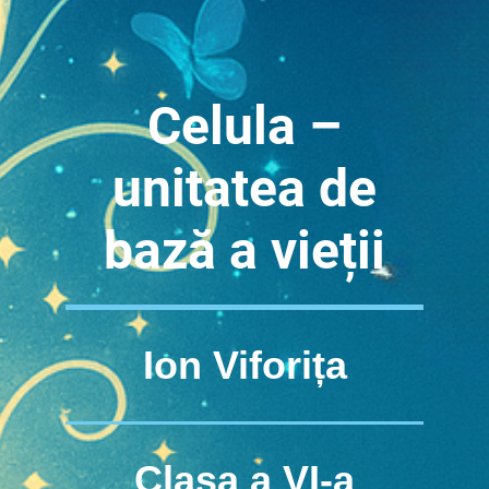
Celula –
unitatea de
bază a vieții
Ion Viforița
Clasa a VI-a