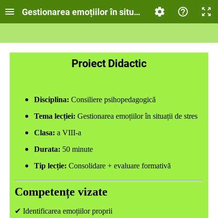
Gestionarea emoțiilor în situații de stres
Proiect Didactic
Disciplina:
Consiliere psihopedagogică
Tema lecției:
Gestionarea emoțiilor în situații de stres
Clasa:
a VIII-a
Durata:
50 minute
Tip lecție:
Consolidare + evaluare formativă
Competențe vizate
✔
Identificarea emoțiilor proprii