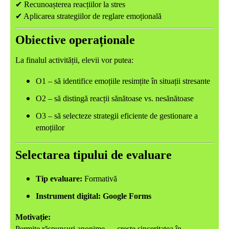
✔
Recunoașterea reacțiilor la stres
✔
Aplicarea strategiilor de reglare emoțională
Obiective operaționale
La finalul activității, elevii vor putea:
O1 – să identifice emoțiile resimțite în situații stresante
O2 – să distingă reacții sănătoase vs. nesănătoase
O3 – să selecteze strategii eficiente de gestionare a
emoțiilor
Selectarea tipului de evaluare
Tip evaluare:
Formativă
Instrument digital:
Google Forms
Motivație:
Permite răspunsuri anonime → crește sinceritatea în