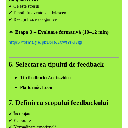
✔
Ce este stresul
✔
Emoții frecvente la adolescenți
✔
Reacții fizice / cognitive
🔹
Etapa 3 – Evaluare formativă (10–12 min)
https://forms.gle/pk1JSrs6EXWf9sKr8
6. Selectarea tipului de feedback
Tip feedback:
Audio-video
Platformă:
Loom
7. Definirea scopului feedbackului
✔
Încurajare
✔
Elaborare
✔
Normalizare emoțională