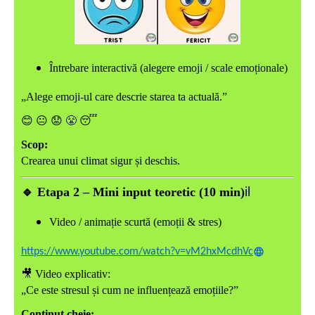
Întrebare interactivă (alegere emoji / scale emoționale)
„Alege emoji-ul care descrie starea ta actuală.”
😊
😐
😟
😤
😴
Scop:
Crearea unui climat sigur și deschis.
il
🔹
Etapa 2 – Mini input teoretic (10 min)
Video / animație scurtă (emoții & stres)
https://www.youtube.com/watch?v=vM2hxMcdhVc
🎥
Video explicativ:
„Ce este stresul și cum ne influențează emoțiile?”
Conținut cheie: