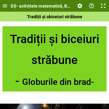
DȘ- activitate matematică, BOERU ROXANA GABR
Tradiții și obiceiuri străbune
Tradiții și biceiuri
străbune
-
Globurile din brad-