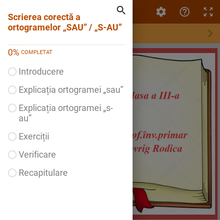
Scrierea corectă a ortogramelor „SAU” / „S-AU”
Scrierea corectă a
ortogramelor „SAU” / „S-AU”
0
%
COMPLETAT
Introducere
Explicația ortogramei „sau”
Explicația ortogramei „s-
au”
Exerciții
Verificare
Recapitulare