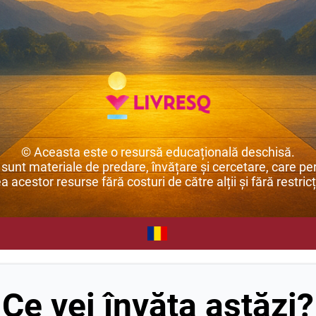
© Aceasta este o resursă educațională deschisă.
unt materiale de predare, învățare și cercetare, care per
ea acestor resurse fără costuri de către alții și fără restricț
Ce vei învăța astăzi?