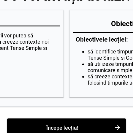
Obiecti
vii vor putea să
Obiectivele lecției:
să creeze contexte noi
sent Tense Simple si
să identifice timpu
Tense Simple si Co
să utilizeze timpuri
comunicare simple
să creeze contexte
folosind timpurile a
Începe lecția!