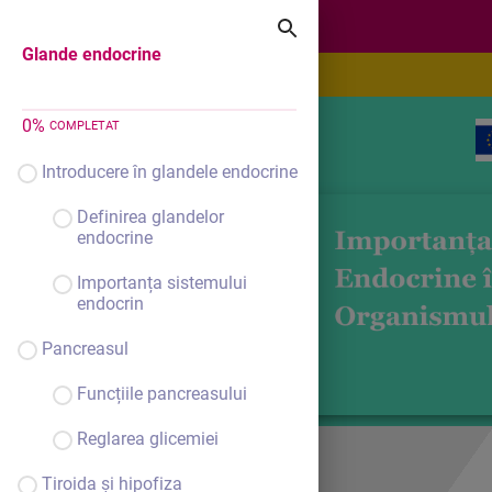
Glande endocrine
Glande endocrine
0
%
COMPLETAT
Introducere în glandele endocrine
Definirea glandelor
endocrine
Importanța sistemului
endocrin
Pancreasul
Funcțiile pancreasului
Reglarea glicemiei
Tiroida și hipofiza