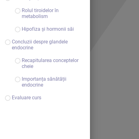
Rolul tiroidelor în
metabolism
Hipofiza și hormonii săi
Concluzii despre glandele
endocrine
Recapitularea conceptelor
cheie
Importanța sănătății
endocrine
Evaluare curs
Bine ai venit.
Continuă