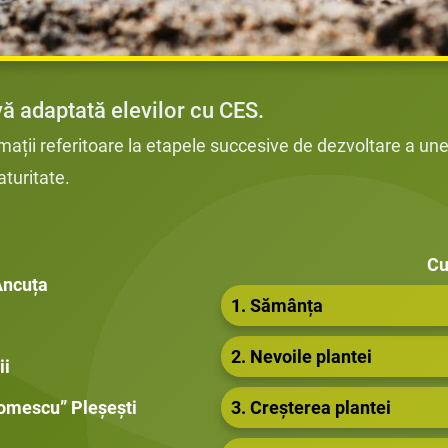
vă adaptată elevilor cu CES.
mații referitoare la etapele succesive de dezvoltare a unei
turitate.
Cu
Ancuța
1. Sămânța
2. Nevoile plantei
ii
Tomescu” Pleșești
3. Creșterea plantei