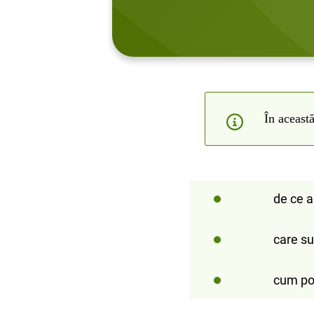
În această
de ce a
care su
cum poți