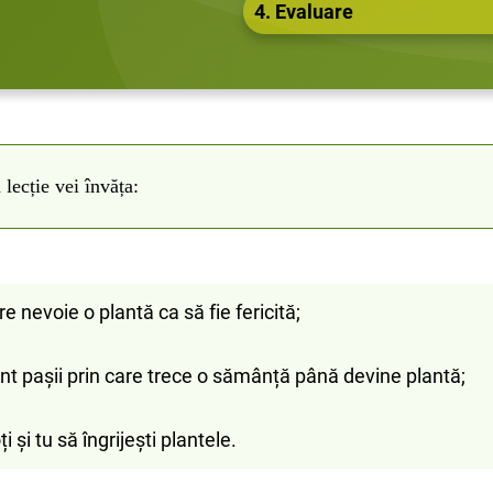
4. Evaluare
 lecție vei învăța:
re nevoie o plantă ca să fie fericită;
nt pașii prin care trece o sămânță până devine plantă;
 și tu să îngrijești plantele.