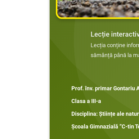
Lecție interacti
Lecția conține infor
sămânță până la ma
Prof. înv. primar Gontariu 
Clasa a III-a
Disciplina: Științe ale natur
Școala Gimnazială ”C-tin 