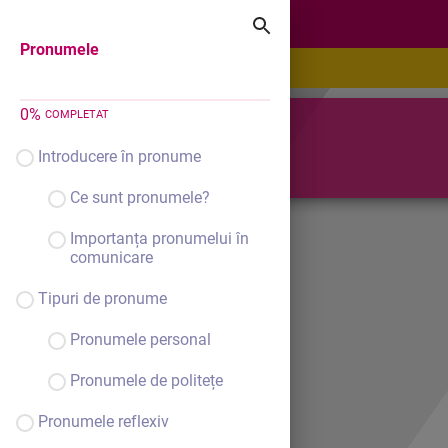
Pronumele
Pronumele
0
%
COMPLETAT
Pronumele
Introducere în pronume
Ce sunt pronumele?
Importanța pronumelui în
comunicare
Tipuri de pronume
Pronumele personal
Pronumele de politețe
Pronumele reflexiv